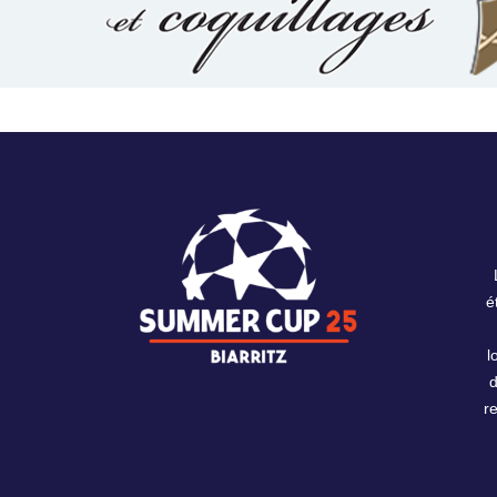
é
l
r