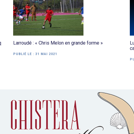
q
Larroudé : « Chris Melon en grande forme »
Lu
ca
PUBLIÉ LE :
31 MAI 2021
PU