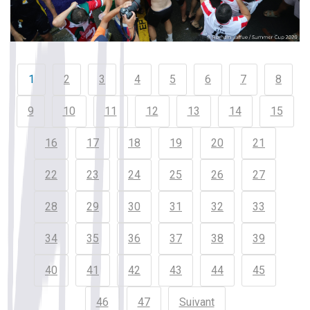
1
2
3
4
5
6
7
8
9
10
11
12
13
14
15
16
17
18
19
20
21
22
23
24
25
26
27
28
29
30
31
32
33
34
35
36
37
38
39
40
41
42
43
44
45
46
47
Suivant