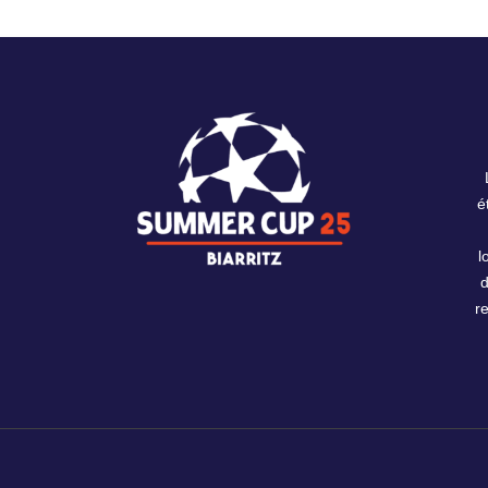
é
l
r