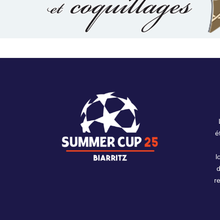
é
l
r