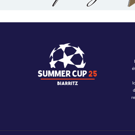
é
l
r